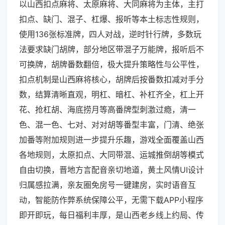
以山西扣点麻将、太原麻将、大同麻将为主体，主打
扣点、缺门、混子、杠爆、报听等本土标志性规则，
使用136张标准牌，四人对战，逆时针行牌，多数玩
法要求缺门胡牌，部分地区带混子万能牌，报听后不
可换牌，胡牌番数翻倍，极大提升策略性与公平性，
扣点机制是山西麻将核心，胡牌后按番数扣减对手分
数，结算清晰直观，明杠、暗杠、补杠齐全，杠上开
花、抢杠胡、海底捞月等高番牌型刺激过瘾，清一
色、混一色、七对、对对胡等番型丰富，门清、绝张
加番等附加规则进一步提升乐趣，游戏全面覆盖山西
各地规则，太原扣点、大同带混、运城推倒胡等模式
自由切换，晋地方言配音亲切地道，黄土风情UI设计
归属感拉满，亲友圈免房号一键建房，实时语音互
动，智能防作弊系统保障公平，无需下载APP小程序
即开即玩，每日福利丰厚，是山西老乡线上约局、传