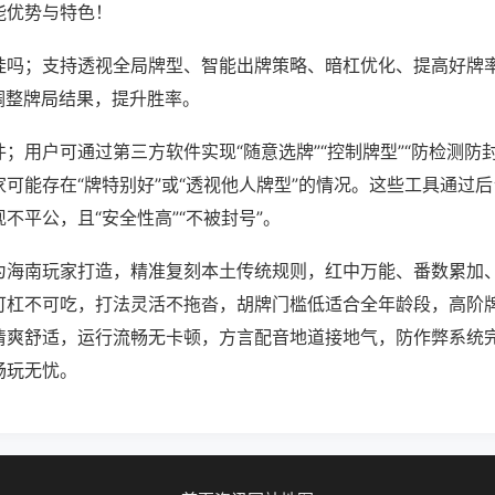
能优势与特色！
挂吗；支持透视全局牌型、智能出牌策略、暗杠优化、提高好牌
调整牌局结果，提升胜率。
；用户可通过第三方软件实现“随意选牌”“控制牌型”“防检测防
可能存在“牌特别好”或“透视他人牌型”的情况。这些工具通过
不平公，且“安全性高”“不被封号”。
为海南玩家打造，精准复刻本土传统规则，红中万能、番数累加
可杠不可吃，打法灵活不拖沓，胡牌门槛低适合全年龄段，高阶
清爽舒适，运行流畅无卡顿，方言配音地道接地气，防作弊系统
畅玩无忧。