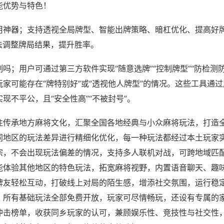
能优势与特色！
用神器；支持透视全局牌型、智能出牌策略、暗杠优化、提高好
法调整牌局结果，提升胜率。
吗；用户可通过第三方软件实现“随意选牌”“控制牌型”“防检测
家可能存在“牌特别好”或“透视他人牌型”的情况。这些工具通
现不平公，且“安全性高”“不被封号”。
注传承地方麻将文化，汇聚全国各地经典与小众麻将玩法，打造
同地区的玩法差异进行精细化优化，每一种玩法都经过本土玩家
宗，不会出现玩法偏差的情况，支持多人联机对战，可跨地域匹
能体验其他地区的特色玩法，拓宽麻将视野，内置语音聊天、趣
牌友轻松互动，打破线上对局的陌生感，增添社交氛围，运行稳
，所有基础玩法全部免费开放，玩家可尽情畅玩，还设有专属的
冲击榜单，收获同乡玩家的认可，兼顾娱乐性、竞技性与社交性