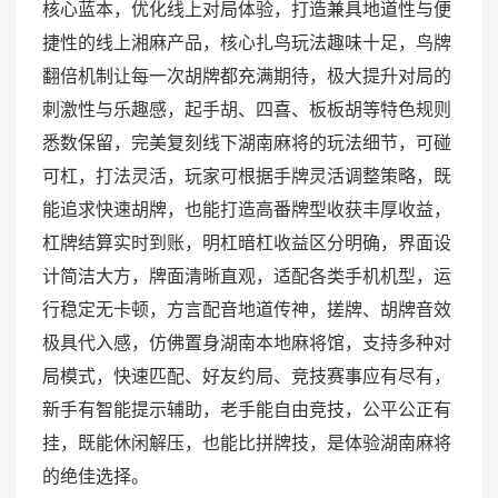
核心蓝本，优化线上对局体验，打造兼具地道性与便
捷性的线上湘麻产品，核心扎鸟玩法趣味十足，鸟牌
翻倍机制让每一次胡牌都充满期待，极大提升对局的
刺激性与乐趣感，起手胡、四喜、板板胡等特色规则
悉数保留，完美复刻线下湖南麻将的玩法细节，可碰
可杠，打法灵活，玩家可根据手牌灵活调整策略，既
能追求快速胡牌，也能打造高番牌型收获丰厚收益，
杠牌结算实时到账，明杠暗杠收益区分明确，界面设
计简洁大方，牌面清晰直观，适配各类手机机型，运
行稳定无卡顿，方言配音地道传神，搓牌、胡牌音效
极具代入感，仿佛置身湖南本地麻将馆，支持多种对
局模式，快速匹配、好友约局、竞技赛事应有尽有，
新手有智能提示辅助，老手能自由竞技，公平公正有
挂，既能休闲解压，也能比拼牌技，是体验湖南麻将
的绝佳选择。