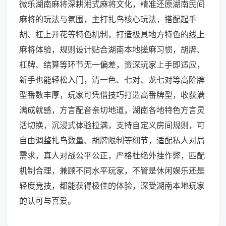
微乐湖南麻将深耕湘式麻将文化，精准还原湖南民间
麻将的玩法与氛围，主打扎鸟核心玩法，搭配起手
胡、杠上开花等特色机制，打造极具地方特色的线上
麻将体验，规则设计贴合湖南本地搓麻习惯，胡牌、
杠牌、结算等环节无一偏差，资深玩家上手即适应，
新手也能轻松入门，清一色、七对、龙七对等高阶牌
型番数丰厚，玩家可凭借技巧打造高番牌型，收获满
满成就感，方言配音亲切地道，湖南各地特色方言灵
活切换，沉浸式体验拉满，支持自定义房间规则，可
自由调整扎鸟数量、胡牌限制等细节，适配私人对局
需求，真人对战公平公正，严格杜绝外挂作弊，匹配
机制合理，兼顾不同水平玩家，不管是休闲娱乐还是
轻度竞技，都能获得极佳的体验，深受湖南本地玩家
的认可与喜爱。