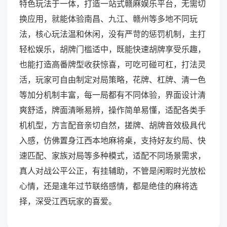
特色玩法于一体，打造一站式赣麻娱乐平台，无需切
换应用，就能体验南昌、九江、赣州等多地不同玩
法，核心玩法温和休闲，没有严苛的惩罚机制，主打
轻松娱乐，胡牌门槛适中，既能快速胡牌享受乐趣，
也能打造高番牌型收获惊喜，可吃可碰可杠，打法灵
活，玩家可自由制定对局策略，花牌、杠牌、清一色
等加分机制丰富，每一局都有不同体验，界面设计清
爽舒适，牌面清晰易辨，操作简单易懂，适配各类手
机机型，方言配音亲切自然，搓牌、胡牌音效极具代
入感，仿佛置身江西本地麻将桌，支持好友约局、快
速匹配、家族对局等多种模式，适配不同场景需求，
真人对战公平公正，有挂辅助，不管是闲暇时光放松
心情，还是逢年过节联络感情，都是绝佳的麻将选
择，深受江西玩家的喜爱。