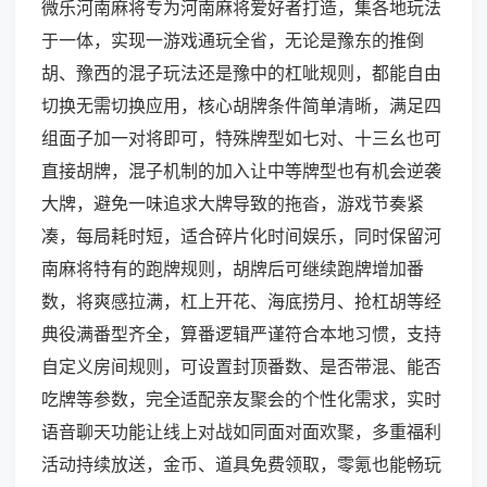
微乐河南麻将专为河南麻将爱好者打造，集各地玩法
于一体，实现一游戏通玩全省，无论是豫东的推倒
胡、豫西的混子玩法还是豫中的杠呲规则，都能自由
切换无需切换应用，核心胡牌条件简单清晰，满足四
组面子加一对将即可，特殊牌型如七对、十三幺也可
直接胡牌，混子机制的加入让中等牌型也有机会逆袭
大牌，避免一味追求大牌导致的拖沓，游戏节奏紧
凑，每局耗时短，适合碎片化时间娱乐，同时保留河
南麻将特有的跑牌规则，胡牌后可继续跑牌增加番
数，将爽感拉满，杠上开花、海底捞月、抢杠胡等经
典役满番型齐全，算番逻辑严谨符合本地习惯，支持
自定义房间规则，可设置封顶番数、是否带混、能否
吃牌等参数，完全适配亲友聚会的个性化需求，实时
语音聊天功能让线上对战如同面对面欢聚，多重福利
活动持续放送，金币、道具免费领取，零氪也能畅玩