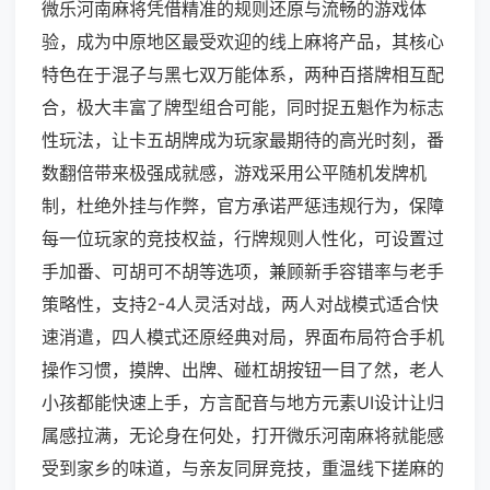
微乐河南麻将凭借精准的规则还原与流畅的游戏体
验，成为中原地区最受欢迎的线上麻将产品，其核心
特色在于混子与黑七双万能体系，两种百搭牌相互配
合，极大丰富了牌型组合可能，同时捉五魁作为标志
性玩法，让卡五胡牌成为玩家最期待的高光时刻，番
数翻倍带来极强成就感，游戏采用公平随机发牌机
制，杜绝外挂与作弊，官方承诺严惩违规行为，保障
每一位玩家的竞技权益，行牌规则人性化，可设置过
手加番、可胡可不胡等选项，兼顾新手容错率与老手
策略性，支持2-4人灵活对战，两人对战模式适合快
速消遣，四人模式还原经典对局，界面布局符合手机
操作习惯，摸牌、出牌、碰杠胡按钮一目了然，老人
小孩都能快速上手，方言配音与地方元素UI设计让归
属感拉满，无论身在何处，打开微乐河南麻将就能感
受到家乡的味道，与亲友同屏竞技，重温线下搓麻的