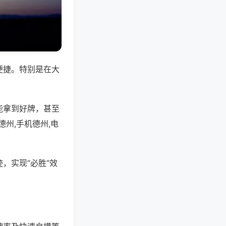
便捷。特别是在大
能拿到好牌，甚至
州,手机德州,电
，实现“必胜”效
。