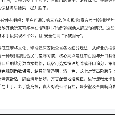
外挂吗；支持透视全局牌型、智能出牌策略、暗杠优化、提高好
法调整牌局结果，提升胜率。
p软件有假吗；用户可通过第三方软件实现“随意选牌”“控制牌型”
映其他玩家可能存在“牌特别好”或“透视他人牌型”的情况。这
术手段实现不平公，且“安全性高”“不被封号”。
耕皖江麻将文化，精准还原安徽全省各地细分玩法，从皖北的推
每一种规则都贴合民间搓麻习惯，核心亮点是红中百搭与开口翻
开口后胡牌分数直接翻倍，玩家可选择快速胡牌或开口追分，策
特色规则悉数保留，结算清晰透明，清一色、龙七对等高阶牌型
计清爽舒适，牌面清晰易辨，方言配音地道纯正，运行流畅无卡
手易上手、老手能竞技，真人对战公平有挂，是安徽及全国皖麻