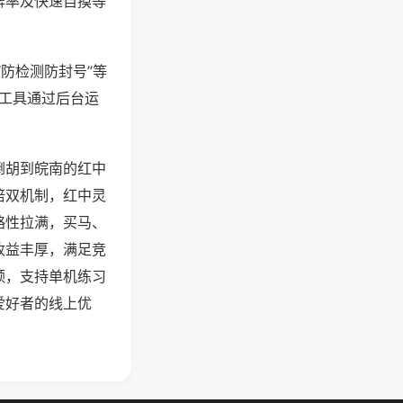
牌率及快速自摸等
“防检测防封号”等
些工具通过后台运
倒胡到皖南的红中
倍双机制，红中灵
略性拉满，买马、
收益丰厚，满足竞
顿，支持单机练习
爱好者的线上优