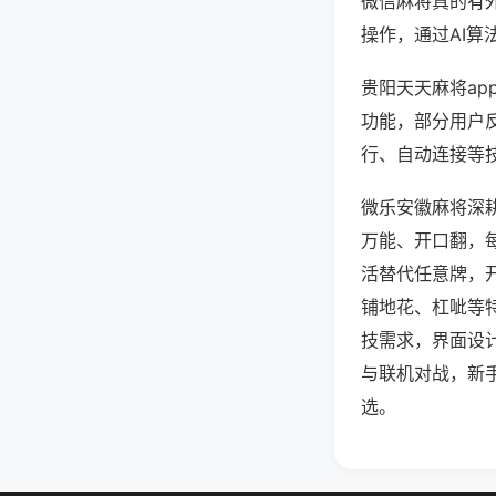
微信麻将真的有
操作，通过AI算
贵阳天天麻将ap
功能，部分用户反
行、自动连接等技
微乐安徽麻将深
万能、开口翻，
活替代任意牌，
铺地花、杠呲等
技需求，界面设
与联机对战，新
选。