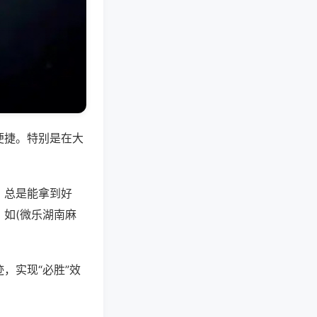
便捷。特别是在大
，总是能拿到好
如(微乐湖南麻
，实现“必胜”效
。