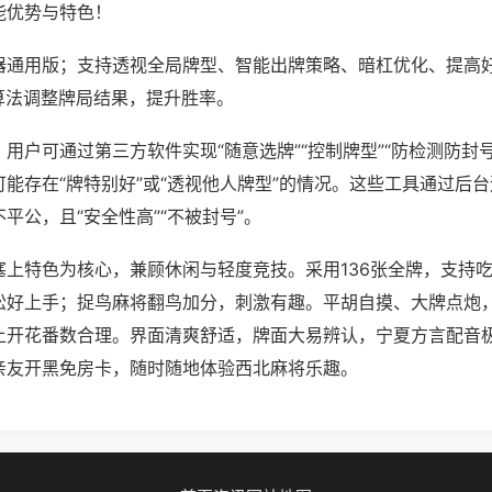
能优势与特色！
器通用版；支持透视全局牌型、智能出牌策略、暗杠优化、提高
算法调整牌局结果，提升胜率。
用户可通过第三方软件实现“随意选牌”“控制牌型”“防检测防封
能存在“牌特别好”或“透视他人牌型”的情况。这些工具通过后
平公，且“安全性高”“不被封号”。
塞上特色为核心，兼顾休闲与轻度竞技。采用136张全牌，支持
松好上手；捉鸟麻将翻鸟加分，刺激有趣。平胡自摸、大牌点炮
上开花番数合理。界面清爽舒适，牌面大易辨认，宁夏方言配音
亲友开黑免房卡，随时随地体验西北麻将乐趣。