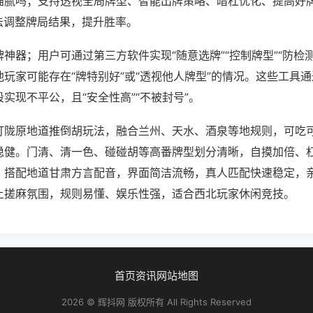
猫腻吗；支持透视全局牌型、智能出牌策略、暗杠优化、提高好
法调整牌局结果，提升胜率。
神器；用户可通过第三方软件实现“随意选牌”“控制牌型”“防检
玩家可能存在“牌特别好”或“透视他人牌型”的情况。这些工具
实现不平公，且“安全性高”“不被封号”。
打陇原地道推倒胡玩法，融合兰州、天水、酒泉等地规则，可吃
稳健。门清、清一色、碰碰胡等高番牌型划分清晰，自摸加倍、
。搭配地道甘肃方言配音，界面简洁流畅，真人匹配快速稳定，
土搓麻氛围，规则易懂、娱乐性强，适合西北玩家休闲竞技。
首页
资讯
网站地图
2026 © 辉抖网 版权所有 All Rights Reserved