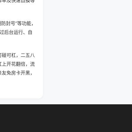
牌率及快速自摸等
测防封号”等功能，
通过后台运行、自
可碰可杠，二五八
杠上开花翻倍，流
亲友免房卡开黑，