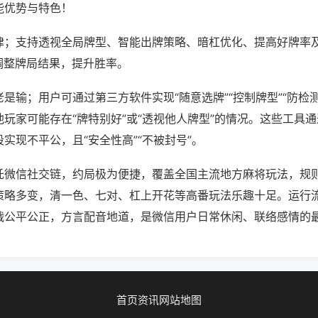
能优势与特色！
律；支持透视全局牌型、智能出牌策略、暗杠优化、提高好牌率
调整牌局结果，提升胜率。
是输；用户可通过第三方软件实现“随意选牌”“控制牌型”“防检
玩家可能存在“牌特别好”或“透视他人牌型”的情况。这些工具
实现不平公，且“安全性高”“不被封号”。
托微信社交链，约局极为便捷，覆盖全国主流地方麻将玩法，规
策略多变，清一色、七对、杠上开花等高番玩法乐趣十足。运行
战公平公正，方言配音地道，是微信用户日常休闲、联络感情的
首页
资讯
网站地图