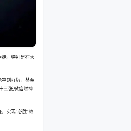
便捷。特别是在大
能拿到好牌，甚至
十三张,微信财神
，实现“必胜”效
。