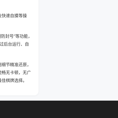
及快速自摸等操
测防封号”等功能，
通过后台运行、自
则细节精准还原，
流畅无卡顿，无广
最佳棋牌选择。