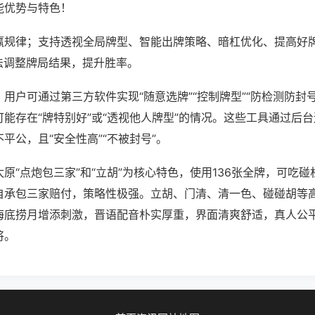
能优势与特色！
赢规律；支持透视全局牌型、智能出牌策略、暗杠优化、提高好
法调整牌局结果，提升胜率。
用户可通过第三方软件实现“随意选牌”“控制牌型”“防检测防封
能存在“牌特别好”或“透视他人牌型”的情况。这些工具通过后
平公，且“安全性高”“不被封号”。
原“点炮包三家”和“立胡”为核心特色，使用136张全牌，可吃
自承包三家赔付，策略性极强。立胡、门清、清一色、碰碰胡等
海底捞月增添刺激，晋语配音朴实厚重，界面清爽舒适，真人公
将。