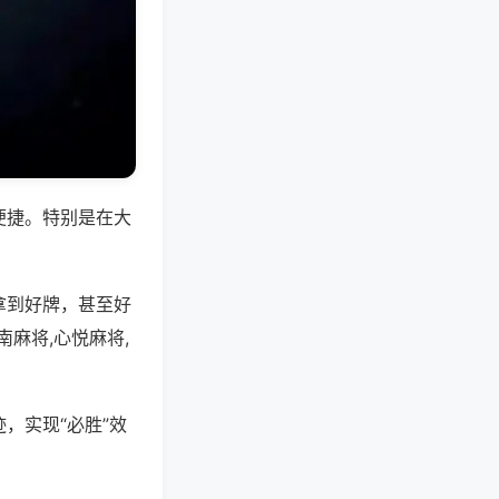
便捷。特别是在大
拿到好牌，甚至好
麻将,心悦麻将,
，实现“必胜”效
。