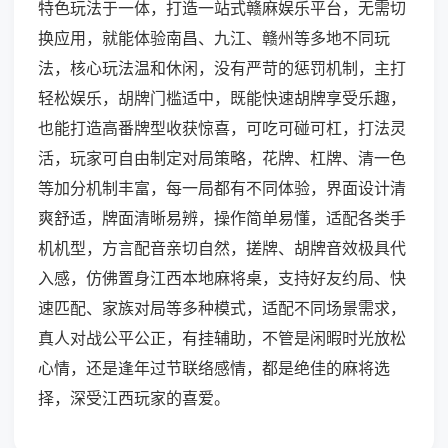
特色玩法于一体，打造一站式赣麻娱乐平台，无需切
换应用，就能体验南昌、九江、赣州等多地不同玩
法，核心玩法温和休闲，没有严苛的惩罚机制，主打
轻松娱乐，胡牌门槛适中，既能快速胡牌享受乐趣，
也能打造高番牌型收获惊喜，可吃可碰可杠，打法灵
活，玩家可自由制定对局策略，花牌、杠牌、清一色
等加分机制丰富，每一局都有不同体验，界面设计清
爽舒适，牌面清晰易辨，操作简单易懂，适配各类手
机机型，方言配音亲切自然，搓牌、胡牌音效极具代
入感，仿佛置身江西本地麻将桌，支持好友约局、快
速匹配、家族对局等多种模式，适配不同场景需求，
真人对战公平公正，有挂辅助，不管是闲暇时光放松
心情，还是逢年过节联络感情，都是绝佳的麻将选
择，深受江西玩家的喜爱。