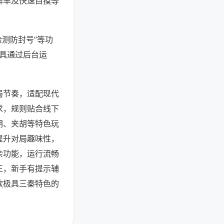
牌率及快速自摸等
检测防封号”等功
工具通过后台运
局节奏，适配现代
求，规则贴合线下
胡、夹胡等特色玩
提升对局趣味性，
余功能，运行流畅
正，新手有提示辅
款极具三秦特色的