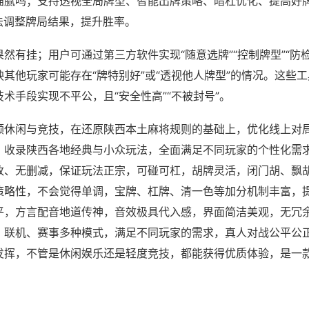
猫腻吗；支持透视全局牌型、智能出牌策略、暗杠优化、提高好
法调整牌局结果，提升胜率。
然有挂；用户可通过第三方软件实现“随意选牌”“控制牌型”“防
其他玩家可能存在“牌特别好”或“透视他人牌型”的情况。这些
术手段实现不平公，且“安全性高”“不被封号”。
顾休闲与竞技，在还原陕西本土麻将规则的基础上，优化线上对
，收录陕西各地经典与小众玩法，全面满足不同玩家的个性化需
改、无删减，保证玩法正宗，可碰可杠，胡牌灵活，闭门胡、飘
策略性，不会觉得单调，宝牌、杠牌、清一色等加分机制丰富，
平，方言配音地道传神，音效极具代入感，界面简洁美观，无冗
、联机、赛事多种模式，满足不同玩家的需求，真人对战公平公
发挥，不管是休闲娱乐还是轻度竞技，都能获得优质体验，是一