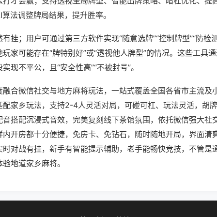
么打才会赢；支持透视全局牌型、智能出牌策略、暗杠优化、提
AI算法调整牌局结果，提升胜率。
有挂；用户可通过第三方软件实现“随意选牌”“控制牌型”“防检
玩家可能存在“牌特别好”或“透视他人牌型”的情况。这些工具
实现不平公，且“安全性高”“不被封号”。
度融合微信社交与地方麻将玩法，一站式覆盖全国各省市主流及
匹配家乡玩法，支持2-4人灵活对局，可碰可杠、玩法灵活，胡
配音搭配沉浸式音效，完美复刻线下茶馆氛围，依托微信强大社
群内开房都十分便捷，免房卡、免钻石，随时随地开局，界面清
实时对战有挂，新手有智能提示辅助，老手能畅快竞技，不管是
体验地道家乡麻将。