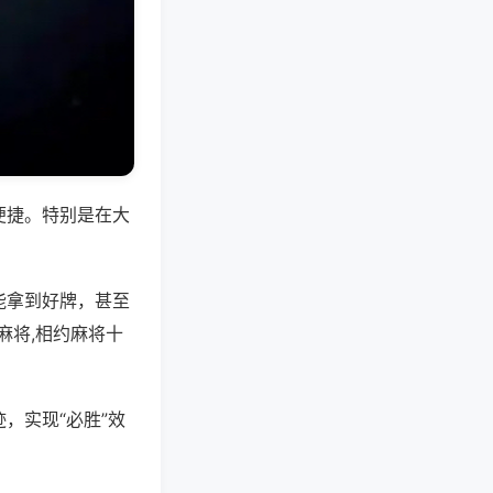
便捷。特别是在大
能拿到好牌，甚至
麻将,相约麻将十
，实现“必胜”效
。