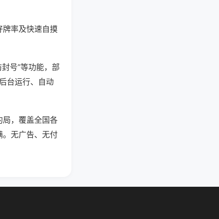
好牌率及快速自摸
防封号”等功能，部
过后台运行、自动
约局，覆盖全国各
满。无广告、无付
。