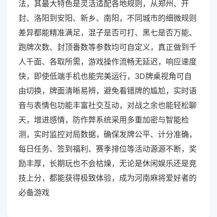
法，其最大特色是灵活适配各地规则，从郑州、开
封、洛阳到安阳、新乡、南阳，不同城市的细微规则
差异都能精准满足，混子是否可打、黑七是否万能、
跑牌次数、封顶番数等参数均可自定义，真正做到千
人千面、各取所需，游戏操作流畅无延迟，响应速度
快，即使低端手机也能完美运行，3D牌桌视角可自
由切换，牌面清晰易辨，避免看错牌的尴尬，实时语
音与表情包功能丰富社交互动，对战之余也能轻松聊
天，增进感情，防作弊系统采用多重加密与智能检
测，实时监控对局数据，确保发牌公平、计分准确，
每日任务、签到福利、赛季排位等活动源源不断，奖
励丰厚，长期玩也不会枯燥，无论是休闲娱乐还是竞
技上分，都能获得极致体验，成为河南麻将爱好者的
必备游戏