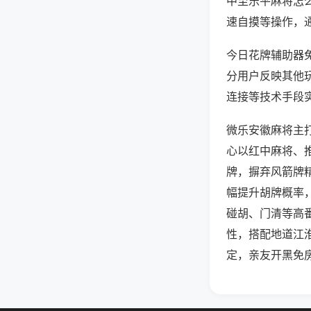
中至乐平麻将怎
速自摸等操作，
今日花牌辅助器免
分用户反映其他玩
连接等技术手段实
微乐安徽麻将主
心以红中麻将、
牌，摒弃风箭牌
幅提升胡牌概率
碰胡、门清等高
性，搭配地道江
定，亲友开黑免