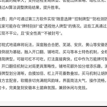
么玩赢的概率大；支持透视全局牌型、智能出牌策略、暗杠优化
通过AI算法调整牌局结果，提升胜率。
费；用户可通过第三方软件实现“随意选牌”“控制牌型”“防检测
家可能存在“牌特别好”或“透视他人牌型”的情况。这些工具通
现不平公，且“安全性高”“不被封号”。
打皖式地道麻将玩法，深度融合合肥、芜湖、安庆、黄山等安徽
推倒胡为基础，融入开口翻、铺地花、买马等本土特色机制，全
精简牌型，可碰可杠不可吃，打法直接爽快，红中作为万能牌可
，开口翻倍机制让对局更具策略性，铺地花额外加分增添乐趣，
番牌型划分清晰，自摸加倍、杠上开花番数叠加，买马机制让胡
淮方言配音，软糯亲切充满皖风韵味，界面简洁大气、操作流畅
房卡，完美复刻安徽本土搓麻氛围，兼顾休闲与竞技。