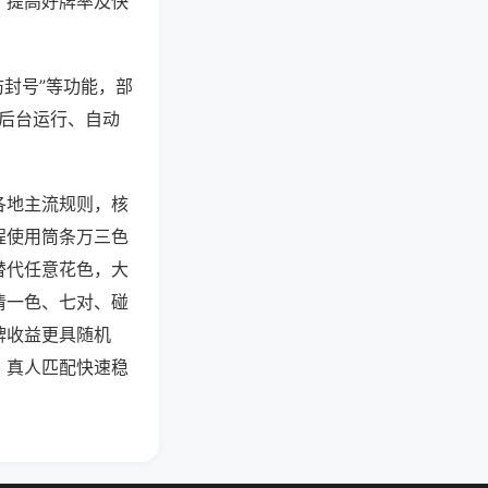
、提高好牌率及快
防封号”等功能，部
过后台运行、自动
各地主流规则，核
程使用筒条万三色
替代任意花色，大
清一色、七对、碰
牌收益更具随机
，真人匹配快速稳