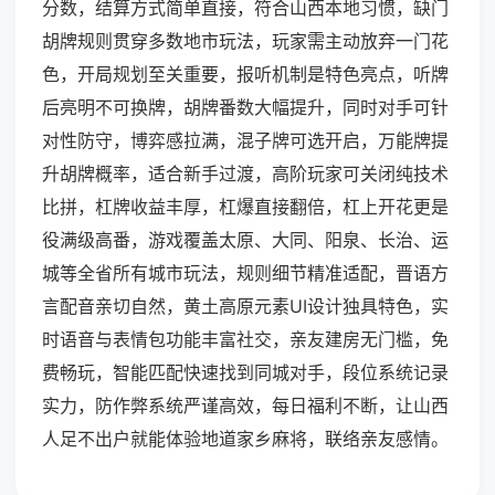
分数，结算方式简单直接，符合山西本地习惯，缺门
胡牌规则贯穿多数地市玩法，玩家需主动放弃一门花
色，开局规划至关重要，报听机制是特色亮点，听牌
后亮明不可换牌，胡牌番数大幅提升，同时对手可针
对性防守，博弈感拉满，混子牌可选开启，万能牌提
升胡牌概率，适合新手过渡，高阶玩家可关闭纯技术
比拼，杠牌收益丰厚，杠爆直接翻倍，杠上开花更是
役满级高番，游戏覆盖太原、大同、阳泉、长治、运
城等全省所有城市玩法，规则细节精准适配，晋语方
言配音亲切自然，黄土高原元素UI设计独具特色，实
时语音与表情包功能丰富社交，亲友建房无门槛，免
费畅玩，智能匹配快速找到同城对手，段位系统记录
实力，防作弊系统严谨高效，每日福利不断，让山西
人足不出户就能体验地道家乡麻将，联络亲友感情。