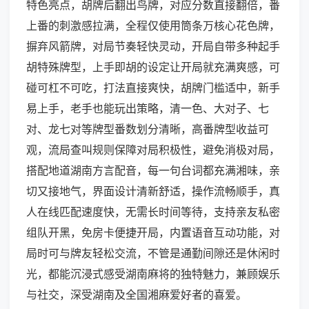
特色亮点，胡牌后翻出鸟牌，对应分数直接翻倍，番
上番的刺激感拉满，全程仅使用筒条万核心花色牌，
摒弃风箭牌，对局节奏轻快灵动，开局自带多种起手
胡特殊牌型，上手即胡的设定让开局就充满爽感，可
碰可杠不可吃，打法直接爽快，胡牌门槛适中，新手
易上手，老手也能玩出策略，清一色、大对子、七
对、龙七对等牌型番数划分清晰，高番牌型收益可
观，流局查叫规则保障对局积极性，避免消极对局，
搭配地道湖南方言配音，每一句台词都充满湘味，亲
切又接地气，界面设计清新舒适，操作流畅顺手，真
人在线匹配速度快，无需长时间等待，支持亲友私密
组队开黑，免房卡便捷开局，内置语音互动功能，对
局时可与牌友轻松交流，不管是通勤间隙还是休闲时
光，都能沉浸式感受湖南麻将的独特魅力，兼顾娱乐
与社交，深受湖南及全国湘麻爱好者的喜爱。