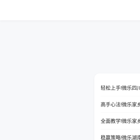
轻松上手!微乐四
高手心法!微乐家
全面教学!微乐家
稳赢策略!微乐湖