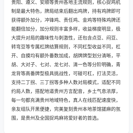
贵阳、遵义、安顺等贵州各地主流规则，核心捉鸡机
制是最大特色，牌局结束后翻出鸡牌，持有鸡牌即可
获得额外加分，冲锋鸡、责任鸡、金鸡等特殊鸡牌还
能翻倍加分，加分规则丰富多样，收益梯度明显，极
大提升对局的趣味性与刺激性，还包含点豆、闷豆、
转弯豆等专属杠牌结算规则，不同杠型收益不同，杠
开、自摸均有额外番数加成，胡牌牌型划分清晰，平
胡、大对子、七对、龙七对、清一色等分阶明确，青
龙背等高番牌型极具挑战性，可碰可杠，打法灵活，
支持二丁拐、三丁拐等多种人数对局模式，适配不同
约局人数，搭配地道贵州方言配音，乡土气息浓厚，
每一句都充满贵州地域特色，真人在线匹配速度快，
亲友组队开黑便捷，完美复刻贵州本地茶馆搓麻的氛
围，是贵州及全国捉鸡麻将爱好者的首选。