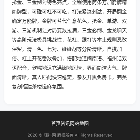
抢金、三金倒为特色亮点，全程使用筒条万加箭牌精
简牌型，可碰可杠不可吃，打法紧凑刺激，开局翻金
确定万能牌，金牌可替代任意花色，抢金、单游、双
游、三游机制让对局变数拉满，三金必倒、金龙啸天
等高阶玩法极具挑战性，花杠、跟打等本土规则悉数
保留，清一色、七对、碰碰胡等分阶清晰，自摸加
倍、杠上开花番数叠加，搭配地道闽南语、福州话双
语配音，软糯地道充满闽地风情，界面简洁大气、牌
面清晰，真人匹配快速稳定，亲友开黑免房卡，完美
复刻福建茶楼搓麻氛围。
首页
资讯
网站地图
2026 © 辉抖网 版权所有 All Rights Reserved