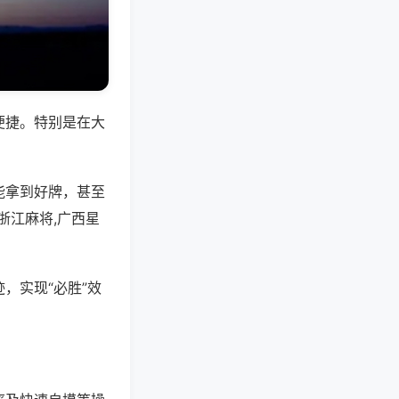
便捷。特别是在大
能拿到好牌，甚至
浙江麻将,广西星
，实现“必胜”效
。