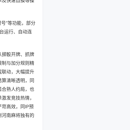
率及快速自摸等操
封号”等功能，部分
后台运行、自动连
从掷骰开牌、抓牌
限制与加分规则精
成联动，大幅提升
结算清晰透明，同
适合熟人约局，也
单激发竞技热情，
苛高效，同IP预
到河南麻将独有的