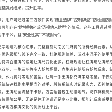
挂吗；支持透视全局牌型、智能出牌策略、暗杠优化、提高好牌
调整牌局结果，提升胜率。
；用户可通过第三方软件实现“随意选牌”“控制牌型”“防检测防
可能存在“牌特别好”或“透视他人牌型”的情况。这些工具通过
不平公，且“安全性高”“不被封号”。
正宗地道为核心追求，完整复刻河南民间麻将的所有经典要素，
的优先级都与线下完全一致，杜绝规则偏差，游戏中混子的使用
为特殊百搭牌的设定让牌局变化更多，杠呲规则让杠牌与胡牌形
炮双响、一炮三响等多人胡牌场景，点炮者包赔所有胡牌玩家，
张、幺九将对等附加番型，让每一手出牌都充满策略考量，不仅
系统快速找到水平相当的对手，段位系统实时记录实力，雀神榜
气，出牌动画流畅不卡顿，方言语音包生动接地气，防作弊机制严
方位保障公平，无论是休闲消遣还是专业比拼，都能让玩家感受
传承地方棋牌文化的优质线上平台。