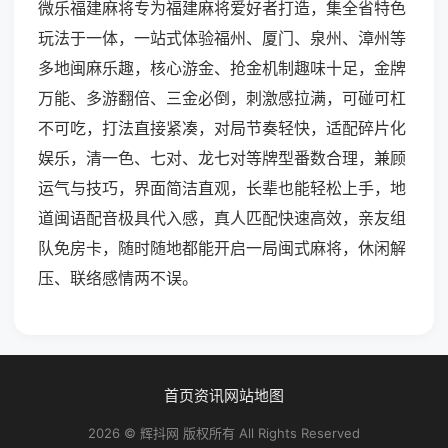
微乐福建麻将专为福建麻将爱好者打造，集全省特色
玩法于一体，一站式体验福州、厦门、泉州、漳州等
多地闽麻乐趣，核心游金、抢金机制趣味十足，金牌
万能、多游翻倍、三金必倒，刺激感拉满，可碰可杠
不可吃，打法直接紧凑，对局节奏轻快，适配碎片化
娱乐，清一色、七对、龙七对等牌型番数合理，兼顾
运气与技巧，界面简洁直观，长辈也能轻松上手，地
道闽语配音极具代入感，真人匹配快速高效，亲友组
队免房卡，随时随地都能开启一局闽式麻将，休闲解
压、联络感情两不误。
首页
资讯
网站地图
2026 © 辉抖网 版权所有 All Rights Reserved